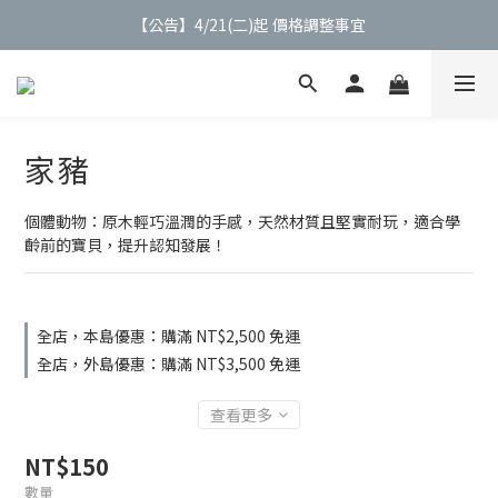
【公告】4/21(二)起 價格調整事宜
【公告】4/21(二)起 價格調整事宜
【會員】註冊會員最高送$９００購物金
【會員】綁定Line會員加贈$200購物金
家豬
【公告】4/21(二)起 價格調整事宜
個體動物：原木輕巧溫潤的手感，天然材質且堅實耐玩，適合學
齡前的寶貝，提升認知發展！
全店，本島優惠：購滿 NT$2,500 免運
全店，外島優惠：購滿 NT$3,500 免運
查看更多
NT$150
數量