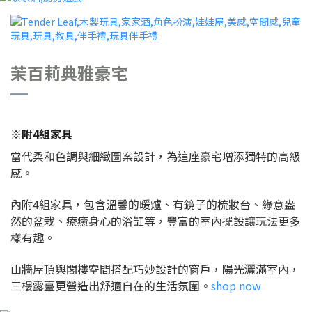
茉百莉典雅豪宅
※附
4
組家具
當代柔和色調與細緻圖案設計，為這座豪宅增添獨特的高級
感。
內附4組家具，包含溫馨的暖爐、有鏡子的梳妝台、綠意盎
然的盆栽、療癒身心的浴缸等，豐富的室內擺設讓玩法更多
樣有趣。
山牆屋頂與閣樓空間搭配巧妙設計的窗戶，陽光灑滿室內，
三樓露臺更營造出舒適自在的生活氛圍。
shop now