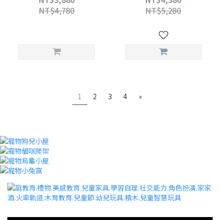
NT$4,780
NT$5,280
1
2
3
4
»