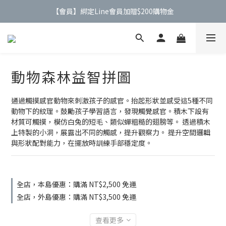
【會員】綁定Line會員加贈$200購物金
【公告】4/21(二)起 價格調整事宜
【公告】4/21(二)起 價格調整事宜
動物森林益智拼圖
通過觸摸感官動物來刺激孩子的感官。抬起形狀並感受這5種不同
動物下的紋理。鼓勵孩子學習語言，發現觸覺感官。積木下設有
材質可觸摸，模仿白兔的短毛、類似蟬粗糙的翅膀等。 透過積木
上特製的小洞，展露出不同的觸感，提升觀察力。 提升空間邏輯
與形狀配對能力，在擺放時訓練手部穩定度。
全店，本島優惠：購滿 NT$2,500 免運
全店，外島優惠：購滿 NT$3,500 免運
查看更多