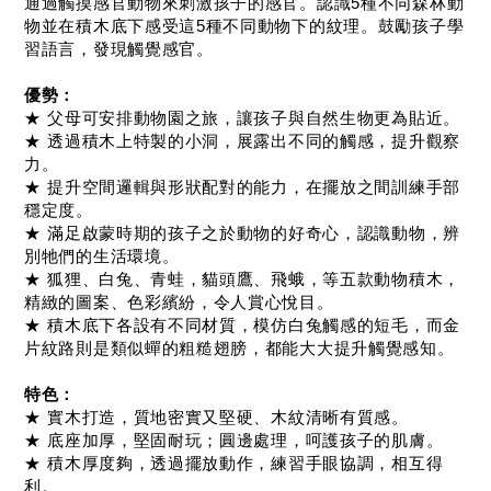
通過觸摸感官動物來刺激孩子的感官。認識5種不同森林動
物並在積木底下感受這5種不同動物下的紋理。鼓勵孩子學
習語言，發現觸覺感官。
優勢：
★ 父母可安排動物園之旅，讓孩子與自然生物更為貼近。
★ 透過積木上特製的小洞，展露出不同的觸感，提升觀察
力。
★ 提升空間邏輯與形狀配對的能力，在擺放之間訓練手部
穩定度。
★ 滿足啟蒙時期的孩子之於動物的好奇心，認識動物，辨
別牠們的生活環境。
★ 狐狸、白兔、青蛙，貓頭鷹、飛蛾，等五款動物積木，
精緻的圖案、色彩繽紛，令人賞心悅目。
★ 積木底下各設有不同材質，模仿白兔觸感的短毛，而金
片紋路則是類似蟬的粗糙翅膀，都能大大提升觸覺感知。
特色：
★ 實木打造，質地密實又堅硬、木紋清晰有質感。
★ 底座加厚，堅固耐玩；圓邊處理，呵護孩子的肌膚。
★ 積木厚度夠，透過擺放動作，練習手眼協調，相互得
利。