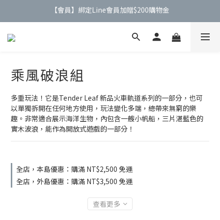
【會員】綁定Line會員加贈$200購物金
【公告】4/21(二)起 價格調整事宜
【公告】4/21(二)起 價格調整事宜
乘風破浪組
多重玩法！它是Tender Leaf 新品火車軌道系列的一部分，也可
以單獨拆開在任何地方使用，玩法變化多端，總帶來無窮的樂
趣。非常適合展示海洋生物，內包含一艘小帆船，三片湛藍色的
實木波浪，能作為開放式遊戲的一部分！
全店，本島優惠：購滿 NT$2,500 免運
全店，外島優惠：購滿 NT$3,500 免運
查看更多