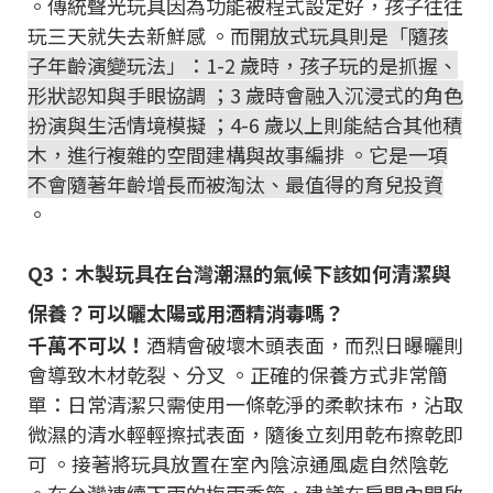
。傳統聲光玩具因為功能被程式設定好，孩子往往
玩三天就失去新鮮感 。而
開放式玩具則是「隨孩
子年齡演變玩法」：1-2 歲時，孩子玩的是抓握、
形狀認知與手眼協調 ；3 歲時會融入沉浸式的角色
扮演與生活情境模擬 ；4-6 歲以上則能結合其他積
木，進行複雜的空間建構與故事編排 。它是一項
不會隨著年齡增長而被淘汰、最值得的育兒投資
。
Q3：木製玩具在台灣潮濕的氣候下該如何清潔與
保養？可以曬太陽或用酒精消毒嗎？
千萬不可以！
酒精會破壞木頭表面，而烈日曝曬則
會導致木材乾裂、分叉 。正確的保養方式非常簡
單：日常清潔只需使用一條乾淨的柔軟抹布，沾取
微濕的清水輕輕擦拭表面，隨後立刻用乾布擦乾即
可 。接著將玩具放置在室內陰涼通風處自然陰乾
。在台灣連續下雨的梅雨季節，建議在房間內開啟