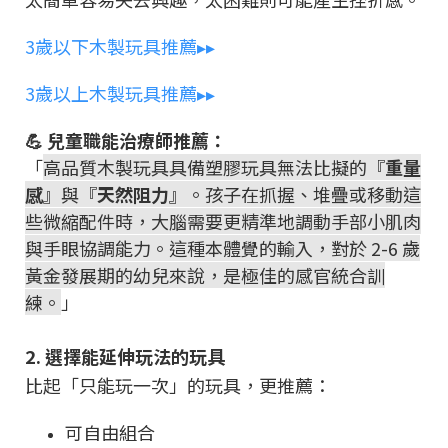
3歲以下木製玩具推薦▸▸
3歲以上木製玩具推薦▸▸
💪 兒童職能治療師推薦：
「
高品質木製玩具具備塑膠玩具無法比擬的『
重量
感
』與『
天然阻力
』。孩子在抓握、堆疊或移動這
些微縮配件時，大腦需要更精準地調動手部小肌肉
與手眼協調能力。這種本體覺的輸入，對於 2-6 歲
黃金發展期的幼兒來說，是極佳的感官統合訓
練。
」
2. 選擇能延伸玩法的玩具
比起「只能玩一次」的玩具，更推薦：
可自由組合