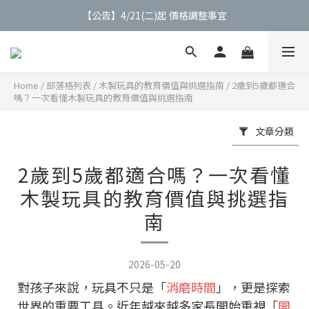
【公告】4/21(二)起 價格調整事宜
【公告】4/21(二)起 價格調整事宜
【會員】註冊會員最高送$９００購物金
【會員】綁定Line會員加贈$200購物金
Home
/
部落格列表
/
木製玩具的教育價值與挑選指南
/
2歲到5歲都適合
嗎？一次看懂木製玩具的教育價值與挑選指南
【公告】4/21(二)起 價格調整事宜
文章分類
2歲到5歲都適合嗎？一次看懂
木製玩具的教育價值與挑選指
南
2026-05-20
對孩子來說，玩具不只是「
消磨時間
」，更是探索
世界的重要工具。近年越來越多家長開始重視「
開