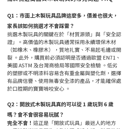
Q1：市面上木製玩具品牌這麼多，價差也很大，
家長該如何挑選才不會踩雷？
挑選木製玩具的關鍵在於「材質源頭」與「安全認
證」。高價值的木製玩具通常採用永續環保木材
（如橡木、橡膠木），質地扎實、不易起毛邊或開
裂 。此外，購買前必須認明是否通過歐盟 EN71、
美國 ASTM 及台灣商檢局等國際安全檢驗 。低劣
的塑膠或不明漆料容易含有重金屬與塑化劑，選擇
有品牌信譽、使用無毒安全漆的產品，才能確保處
於口腔期的寶寶啃咬安心 。
Q2：開放式木製玩具真的可以從 1 歲玩到 6 歲
嗎？會不會很容易玩膩？
完全不會！
這正是「開放式玩具」最迷人的地方