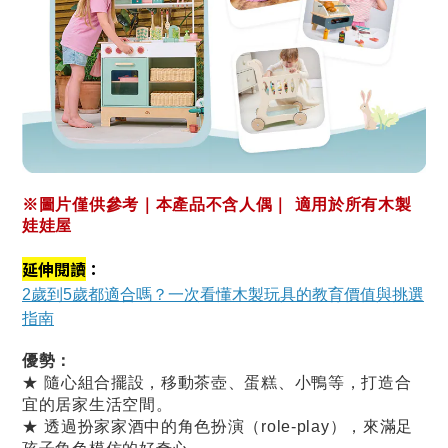
※圖片僅供參考｜本產品不含人偶｜ 適用於所有木製
娃娃屋
延伸閱讀
：
2歲到5歲都適合嗎？一次看懂木製玩具的教育價值與挑選
指南
優勢：
★ 隨心組合擺設，移動茶壺、蛋糕、小鴨等，打造合
宜的居家生活空間。
★ 透過扮家家酒中的角色扮演（role-play），來滿足