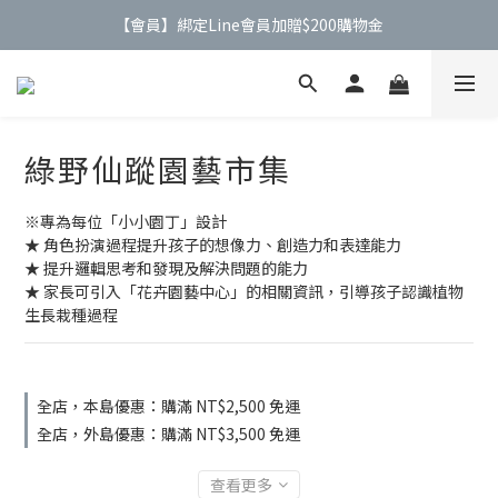
【公告】4/21(二)起 價格調整事宜
【公告】4/21(二)起 價格調整事宜
【會員】註冊會員最高送$９００購物金
【會員】綁定Line會員加贈$200購物金
綠野仙蹤園藝市集
【公告】4/21(二)起 價格調整事宜
※專為每位「小小園丁」設計
★ 角色扮演過程提升孩子的想像力、創造力和表達能力
★ 提升邏輯思考和發現及解決問題的能力
★ 家長可引入「花卉園藝中心」的相關資訊，引導孩子認識植物
生長栽種過程
全店，本島優惠：購滿 NT$2,500 免運
全店，外島優惠：購滿 NT$3,500 免運
查看更多