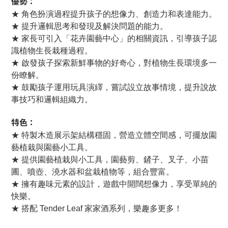
優勢：
★ 角色扮演過程提升孩子的想像力、創造力和表達能力。
★ 提升邏輯思考和發現及解決問題的能力。
★ 家長可引入「花卉園藝中心」的相關資訊，引導孩子認
識植物生長栽種過程。
★ 啟發孩子探索新鮮事物的好奇心，對植物生長環境多一
份瞭解。
★ 鼓勵孩子運用玩具演繹，嘗試設立故事情境，提升說故
事技巧和邏輯組織力。
特色：
★ 特製木造展示架結構穩固，營造立體空間感，可擺放園
藝植栽與園藝小工具。
★ 提供園藝植栽與小工具，園藝剪
、
鏟子
、
叉子
、
小苗
圃、噴壺、澆水器和盆栽植物等，組合豐富。
★ 擁有趣味元素的設計，遊戲中開闊想像力，享受單純的
快樂。
★ 搭配 Tender Leaf 家家酒系列，樂趣多更多！