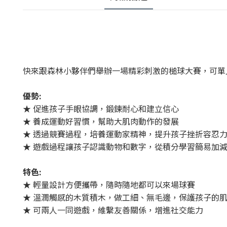
快來跟森林小夥伴們舉辦一場精彩刺激的槌球大賽，可單
優勢:
★ 促進孩子手眼協調，鍛鍊耐心和建立信心
★ 養成運動好習慣，幫助大肌肉動作的發展
★ 透過競賽過程，培養運動家精神，提升孩子挫折容忍
★ 遊戲過程讓孩子認識動物和數字，從積分學習簡易加
特色:
★ 輕量設計方便攜帶，隨時隨地都可以來場球賽
★ 溫潤觸感的木質積木，做工細、無毛邊，保護孩子的
★ 可兩人一同遊戲，維繫友善關係，增進社交能力