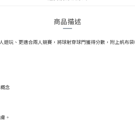
商品描述
人遊玩、更適合兩人競賽，將球射穿球門獲得分數，附上帆布袋
力
減概念
肌膚。