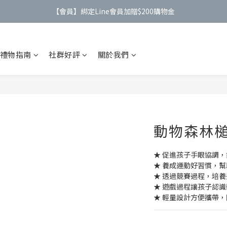
【會員】綁定Line會員加贈$200購物金
【公告】4/21(二)起 價格調整事宜
【公告】4/21(二)起 價格調整事宜
禮物指南
社群好評
關於我們
動物森林
★ 促進孩子手眼協調
★ 養成運動好習慣，
★ 透過競賽過程，培
★ 遊戲過程讓孩子認
★ 輕量設計方便攜帶