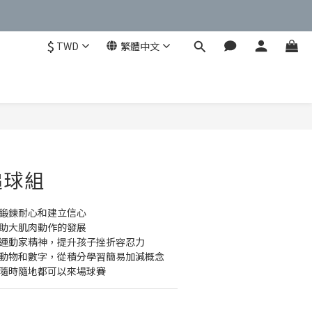
$
TWD
繁體中文
立即購買
槌球組
，鍛鍊耐心和建立信心
幫助大肌肉動作的發展
養運動家精神，提升孩子挫折容忍力
識動物和數字，從積分學習簡易加減概念
，隨時隨地都可以來場球賽