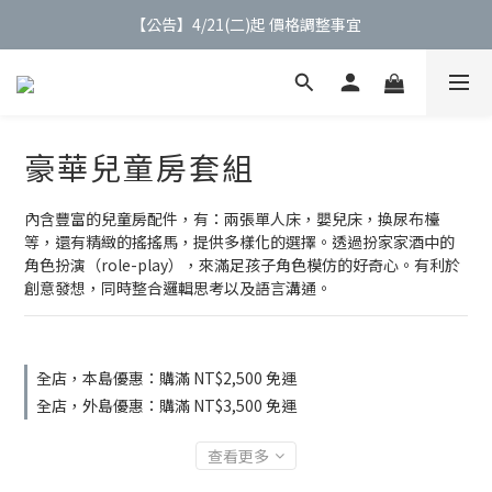
【公告】4/21(二)起 價格調整事宜
【公告】4/21(二)起 價格調整事宜
【會員】註冊會員最高送$９００購物金
【會員】綁定Line會員加贈$200購物金
豪華兒童房套組
【公告】4/21(二)起 價格調整事宜
內含豐富的兒童房配件，有：兩張單人床，嬰兒床，換尿布檯
等，還有精緻的搖搖馬，提供多樣化的選擇。透過扮家家酒中的
角色扮演（role-play），來滿足孩子角色模仿的好奇心。有利於
創意發想，同時整合邏輯思考以及語言溝通。
全店，本島優惠：購滿 NT$2,500 免運
全店，外島優惠：購滿 NT$3,500 免運
查看更多