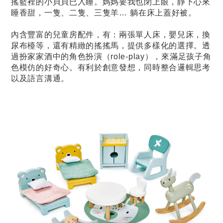
搖籃裡的小貝貝已入睡。媽媽要我也閉上眼，靜下心來
睡香甜，一隻、二隻、三隻羊… 躺在床上蓋好被。
內含豐富的兒童房配件，有：兩張單人床，嬰兒床，換
尿布檯等，還有精緻的搖搖馬，提供多樣化的選擇。透
過扮家家酒中的角色扮演（role-play），來滿足孩子角
色模仿的好奇心。有利於創意發想，同時整合邏輯思考
以及語言溝通。