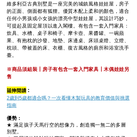
維多利亞古典別墅是一座完美的城鎮風格娃娃屋，房子
的正面、側面都有狐狸。優質木配上柔和的顏色，適合
任何小男孩或小女孩的漂亮中型娃娃屋，其設計巧妙，
可提起及固定屋頂以進入閣樓。有包含一套入門家具：
炊具、水槽、桌子和椅子、摩卡壺、果醬罐、一碗蘋
果、有抱枕的沙發、地墊、床邊桌、床頭桌燈、立燈、
枕頭、帶被蓋的床、衣櫃、復古風格的廁所和浴室洗手
臺。
※
商品須組裝
┃
房子有包含一套入門家具
┃木偶
娃娃另
售
延伸閱讀
：
2歲到5歲都適合嗎？一次看懂木製玩具的教育價值與挑選
指南
優勢：
★ 滿足孩子天馬行空的想像力，創造獨一無二的多層
別墅。