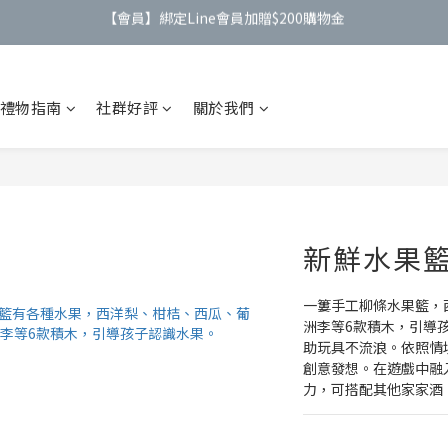
【公告】4/21(二)起 價格調整事宜
【公告】4/21(二)起 價格調整事宜
【會員】註冊會員最高送$９００購物金
禮物指南
社群好評
關於我們
【會員】綁定Line會員加贈$200購物金
【公告】4/21(二)起 價格調整事宜
新鮮水果
一簍手工柳條水果籃，
洲李等6款積木，引導
助玩具不流浪。依照情
創意發想。在遊戲中融
力，可搭配其他家家酒