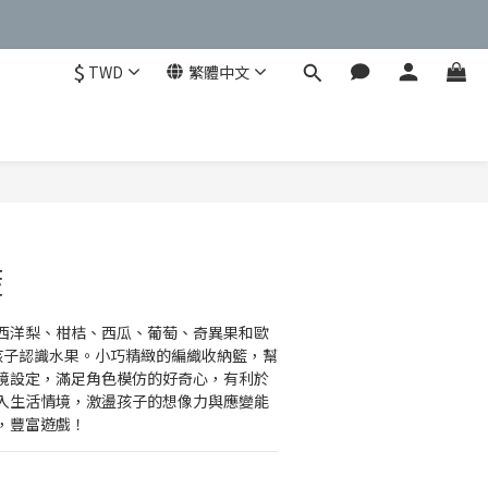
$
TWD
繁體中文
立即購買
籃
西洋梨、柑桔、西瓜、葡萄、奇異果和歐
孩子認識水果。小巧精緻的編織收納籃，幫
境設定，滿足角色模仿的好奇心，有利於
入生活情境，激盪孩子的想像力與應變能
，豐富遊戲！