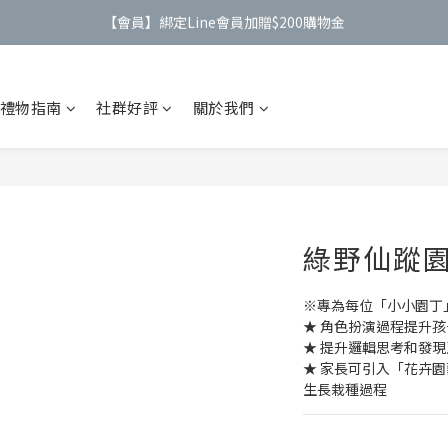
【公告】4/21(二)起 價格調整事宜
【公告】4/21(二)起 價格調整事宜
【會員】註冊會員最高送$９００購物金
禮物指南
社群好評
關於我們
【會員】綁定Line會員加贈$200購物金
【公告】4/21(二)起 價格調整事宜
綠野仙蹤
※專為每位「小小園丁
★ 角色扮演過程提升
★ 提升邏輯思考和發
★ 家長可引入「花卉
生長栽種過程