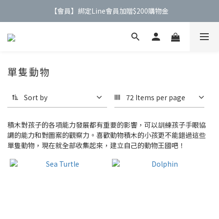
【會員】綁定Line會員加贈$200購物金
【公告】4/21(二)起 價格調整事宜
【公告】4/21(二)起 價格調整事宜
單隻動物
Sort by
72 Items per page
積木對孩子的各項能力發展都有重要的影響，可以訓練孩子手眼協
調的能力和對圖案的觀察力。喜歡動物積木的小孩更不能錯過這些
單隻動物，現在就全部收集起來，建立自己的動物王國吧！