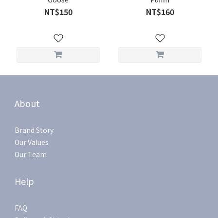
NT$150
NT$160
About
Brand Story
Our Values
Our Team
Help
FAQ