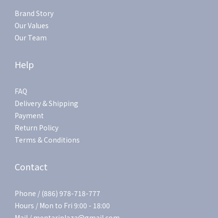
Brand Story
Our Values
Our Team
Help
FAQ
Delivery & Shipping
Payment
Return Policy
Terms & Conditions
Contact
Phone / (886) 978-718-777
Hours / Mon to Fri 9:00 - 18:00
Mail / mentariplaza@gmail.com