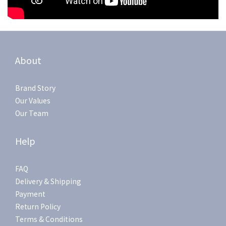
About
Brand Story
Our Values
Our Team
Help
FAQ
Delivery & Shipping
Payment
Return Policy
Terms & Conditions