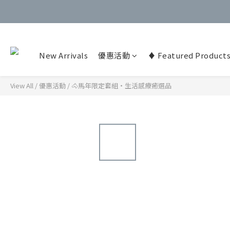
New Arrivals
優惠活動
♦️ Featured Product
View All
/
優惠活動
/
🐴馬年限定套組‧生活感療癒選品