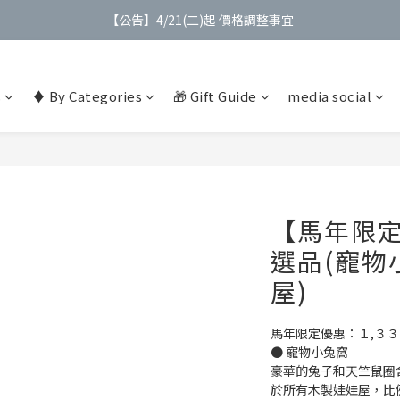
【公告】4/21(二)起 價格調整事宜
【公告】4/21(二)起 價格調整事宜
【會員】註冊會員最高送$９００購物金
s
♦️ By Categories
🎁 Gift Guide
media social
【會員】綁定Line會員加贈$200購物金
【公告】4/21(二)起 價格調整事宜
【馬年限
選品(寵物
屋)
馬年限定優惠：１,３３
● 寵物小兔窩
豪華的兔子和天竺鼠圈
於所有木製娃娃屋，比例為