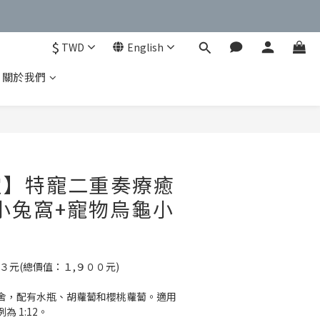
$
TWD
English
關於我們
BUY NOW
定】特寵二重奏療癒
小兔窩+寵物烏龜小
３元(總價值：１,９００元)
舍，配有水瓶、胡蘿蔔和櫻桃蘿蔔。適用
 1:12。