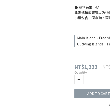
● 寵物烏龜小屋
龜媽媽和龜寶寶以及牠
小屋包含一個水碗、兩
Main island：Free s
Outlying Islands：F
NT$1,333
NT$
Quantity
ADD TO CART