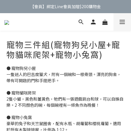
【會員】綁定Line會員加贈$200購物金
【公告】4/21(二)起 價格調整事宜
【公告】4/21(二)起 價格調整事宜
寵物三件組(寵物狗兒小屋+寵
物貓咪爬架+寵物小兔窩)
● 寵物狗兒小屋
一隻迷人的巴吉度獵犬，附有一個碗和一根骨頭。漂亮的狗舍，
帶有可開啟的門和手提把手。
● 寵物貓咪爬架
2隻小貓，黑色和薑黃色，牠們有一張遊戲跳台和球，可以自娛自
樂。2 不同顏色的碗，每個碗裡有一條魚作為晚餐！
● 寵物小兔窩
豪華的兔子和天竺鼠圈舍，配有水瓶、胡蘿蔔和櫻桃蘿蔔。適用
於所有木製娃娃屋，比例為 1:12。