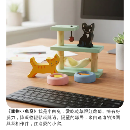
《寵物小兔窩》
我是小白兔，愛吃乾草跟紅蘿蔔。擁有好
腿力，障礙物輕鬆就跳過。隔壁的鄰居，來自遙遠的法國
與我相作伴，住進愛的小窩。