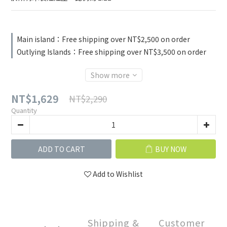
Main island：Free shipping over NT$2,500 on order
Outlying Islands：Free shipping over NT$3,500 on order
Show more
NT$1,629
NT$2,290
Quantity
ADD TO CART
BUY NOW
Add to Wishlist
Shipping &
Customer